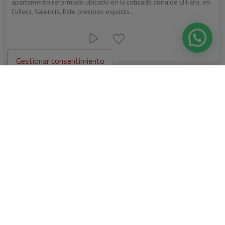
apartamento reformado ubicado en la cotizada zona de El Faro, en
Cullera, Valencia. Este precioso espacio...
Gestionar consentimiento
2
Ref. VLC1732
107 m
3
1