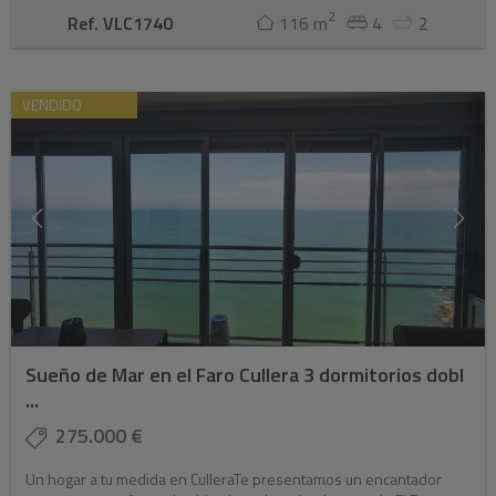
2
Ref. VLC1740
116 m
4
2
VENDIDO
Sueño de Mar en el Faro Cullera 3 dormitorios dobl
...
275.000 €
Un hogar a tu medida en CulleraTe presentamos un encantador