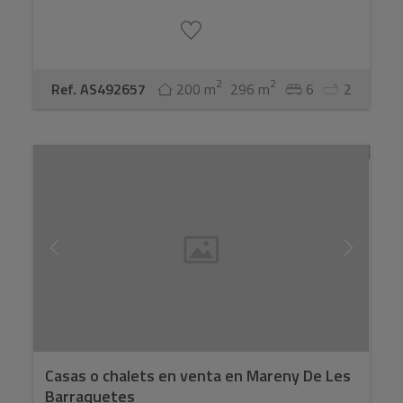
2
2
Ref. AS492657
200 m
296 m
6
2
Casas o chalets en venta en Mareny De Les
Barraquetes