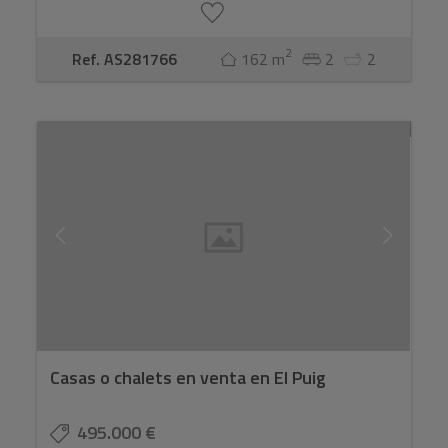
2
Ref. AS281766
162 m
2
2
Casas o chalets en venta en El Puig
495.000 €