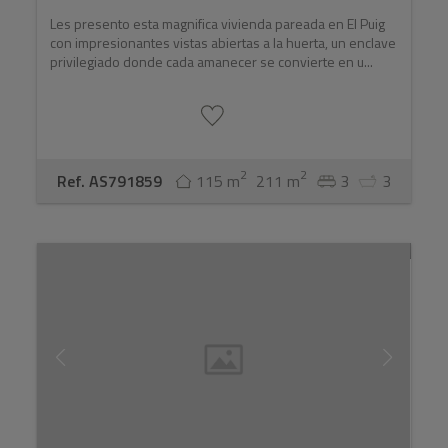
Les presento esta magnifica vivienda pareada en El Puig
con impresionantes vistas abiertas a la huerta, un enclave
privilegiado donde cada amanecer se convierte en u...
2
2
Ref. AS791859
115 m
211 m
3
3