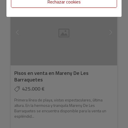
Rechazar cookies
Pisos en venta en Mareny De Les
Barraquetes
425.000 €
Primera línea de playa, vistas espectaculares, última
altura. En la hermosa y tranquila Mareny De Les
Barraquetes se encuentra disponible para la venta un
espléndid...