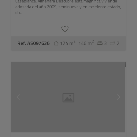
Casablanca, Almenara Descubre esta magnífica vivienda
adosada del año 2009, seminueva y en excelente estado,
ub...
2
2
Ref. AS097636
124 m
146 m
3
2