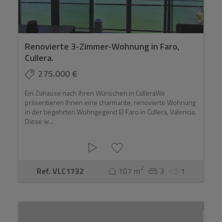
tatsächlichen Entfernung zum Meer, dem bevorzugten
Gebäudetyp und der geplanten Nutzung der Immobilie.
Strandkäufer legen in der Regel besonders Wert auf die
Renovierte 3-Zimmer-Wohnung in Faro,
Terrasse, das natürliche Licht, den Meerblick, den
Cullera.
Zustand des Gebäudes, den Parkplatz und die
275.000 €
Gehminuten bis zum Sand.
Ein Zuhause nach Ihren Wünschen in CulleraWir
Fragen Sie uns, welche Strandlage am besten zu Ihrem
präsentieren Ihnen eine charmante, renovierte Wohnung
Lebensstil passt
in der begehrten Wohngegend El Faro in Cullera, Valencia.
Diese w...
2
Ref. VLC1732
107 m
3
1