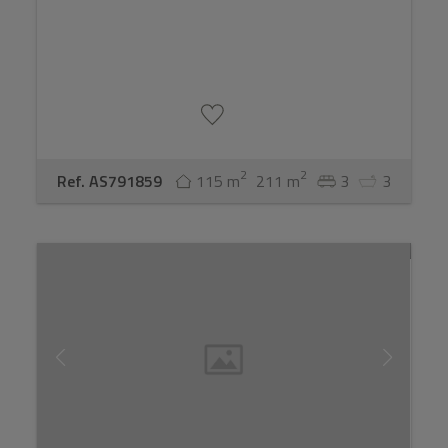
2
2
Ref. AS791859
115 m
211 m
3
3