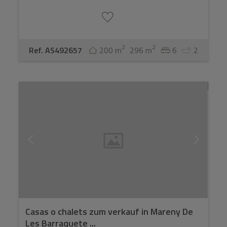
2
2
Ref. AS492657
200 m
296 m
6
2
Casas o chalets zum verkauf in Mareny De
Les Barraquete ...