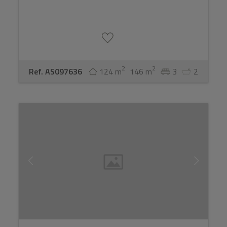
2
2
Ref. AS097636
124 m
146 m
3
2