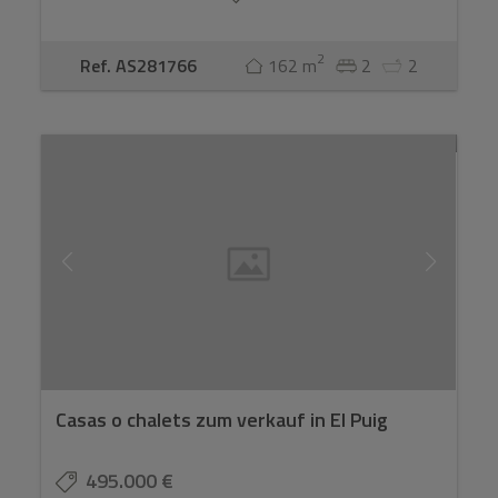
2
Ref. AS281766
162 m
2
2
Casas o chalets zum verkauf in El Puig
495.000 €