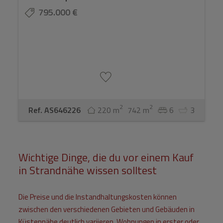
795.000 €
2
2
Ref. AS646226
220 m
742 m
6
3
Wichtige Dinge, die du vor einem Kauf
in Strandnähe wissen solltest
Die Preise und die Instandhaltungskosten können
zwischen den verschiedenen Gebieten und Gebäuden in
Küstennähe deutlich variieren. Wohnungen in erster oder