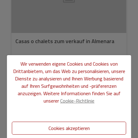
Casas o chalets zum verkauf in Almenara
363.000 €
Wir verwenden eigene Cookies und Cookies von
Drittanbietern, um das Web zu personalisieren, unsere
Dienste zu analysieren und Ihnen Werbung basierend
auf Ihren Surfgewohnheiten und -präferenzen
anzuzeigen. Weitere Informationen finden Sie auf
unserer
Cookie-Richtlinie
2
Ref. AS720496
102 m
4
2
Cookies akzeptieren