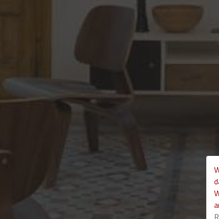
W
d
W
a
R