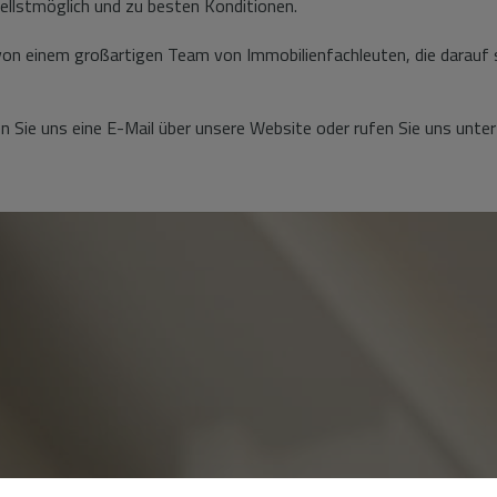
nellstmöglich und zu besten Konditionen.
on einem großartigen Team von Immobilienfachleuten, die darauf spe
 Sie uns eine E-Mail über unsere Website oder rufen Sie uns unte