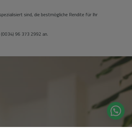
zialisiert sind, die bestmögliche Rendite für Ihr
r (0034) 96 373 2992 an.