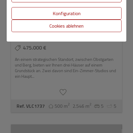
Konfiguration
Cookies ablehnen
Chalet zu verkaufen mit 5 Schlafzimmern
und Pool in Naq ...
475.000 €
An einem strategischen Standort, zwischen Obstgarten
und Berg, bieten wir Ihnen drei Häuser auf einem
Grundstück an. Zwei davon sind Ein-Zimmer-Studios und
ein Haupt...
2
2
Ref. VLC1737
500 m
2.546 m
5
5