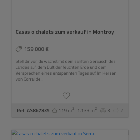
Meistgesuchte Bereiche
La Eliana, La Pobla de Vallbona, Bétera, Náquera und
Serra zeichnen sich durch ihre freistehenden Villen,
Wohnsiedlungen und einen entspannteren Lebensstil
Casas o chalets zum verkauf in Montroy
aus. Jede Gegend bietet ein anderes Gleichgewicht
zwischen der Entfernung zu Valencia, der
159.000 €
Grundstücksgröße und dem Käuferprofil.
Wir helfen Ihnen, sicher zu kaufen
Stell dir vor, du wachst mit dem sanften Geräusch des
Landes auf, dem Duft der feuchten Erde und dem
Wir beraten Sie zu Bereichen, Besichtigungen,
Versprechen eines entspannten Tages auf. Im Herzen
von Corral de...
Verhandlungen sowie rechtlichen und technischen
Prüfungen der Immobilie. Wir erklären auch die jährlichen
Kosten wie IBI, Gemeinde, Materialien und die
Instandhaltung des Schwimmbeckens oder Gartens.
2
2
Ref. AS867835
119 m
1.133 m
3
2