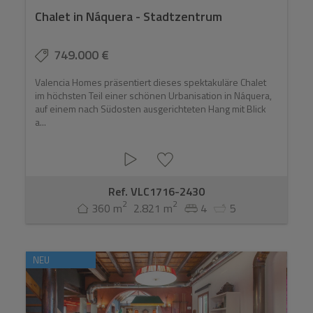
Chalet in Náquera - Stadtzentrum
749.000 €
Valencia Homes präsentiert dieses spektakuläre Chalet
im höchsten Teil einer schönen Urbanisation in Náquera,
auf einem nach Südosten ausgerichteten Hang mit Blick
a...
Ref. VLC1716-2430
2
2
360 m
2.821 m
4
5
NEU