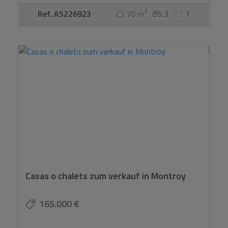
2
Ref. AS226923
70 m
3
1
Casas o chalets zum verkauf in Montroy
165.000 €