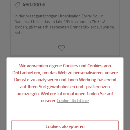
460.000 €
In der prestigeträchtigen Urbanisation Corral Nou in
Náquera. Chalet, das im Jahr 1996 auf einem 760 m2
großen, gärtnerisch gestalteten Grundstück erbaut wurde.
Sehr...
Ref. VLC1744-2485
Wir verwenden eigene Cookies und Cookies von
2
2
226 m
760 m
8
4
Drittanbietern, um das Web zu personalisieren, unsere
Dienste zu analysieren und Ihnen Werbung basierend
auf Ihren Surfgewohnheiten und -präferenzen
NEU
anzuzeigen. Weitere Informationen finden Sie auf
unserer
Cookie-Richtlinie
Cookies akzeptieren