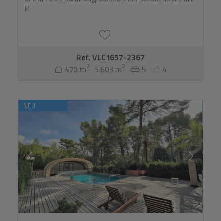
P...
Ref. VLC1657-2367
2
2
470 m
5.603 m
5
4
NEU