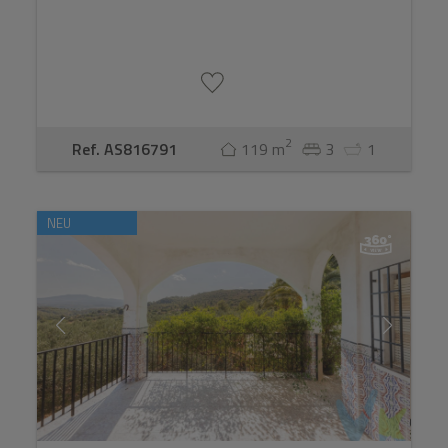
2
Ref. AS816791
119 m
3
1
NEU