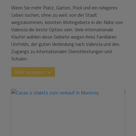
Wenn Sie mehr Platz, Garten, Pool und ein ruhigeres
Leben suchen, ohne zu weit von der Stadt
wegzukommen, könnten Wohngebiete in der Nähe von
Valencia die beste Option sein. Viele internationale
Käufer wählen diese Gebiete wegen ihres familiären
Umfelds, der guten Verbindung nach Valencia und des
Zugangs zu internationalen Dienstleistungen und
Schulen.
Warum ein Haus in der Nähe von
Mehr anzeigen
Valencia kaufen?
Der Kauf außerhalb des Zentrums ermöglicht es in der
Regel, größere Häuser mit Grundstück und
Schwimmbad zu wettbewerbsfähigeren Preisen zu
erreichen als in Valencia. Es ist eine sehr interessante
Option für Familien, Telearbeiter und Käufer, die Ruhe
suchen, ohne auf die Nähe der Stadt zu verzichten.