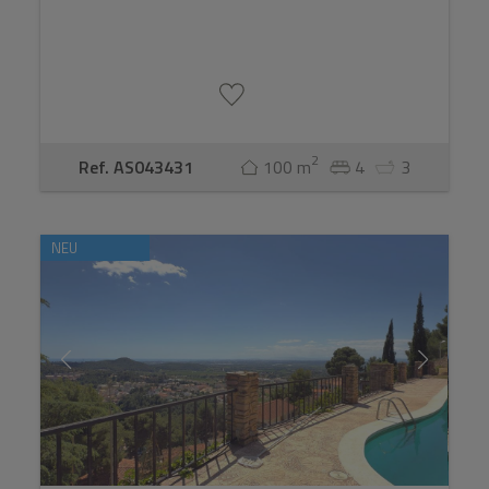
2
Ref. AS043431
100 m
4
3
NEU