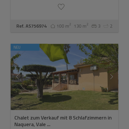
2
2
Ref. AS756974
100 m
130 m
3
2
NEU
Chalet zum Verkauf mit 8 Schlafzimmern in
Naquera, Vale ...