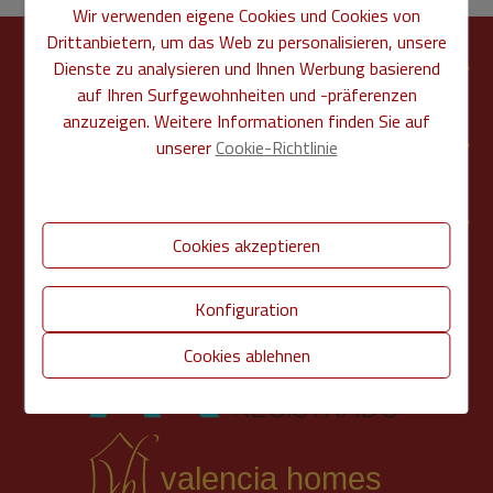
Wir verwenden eigene Cookies und Cookies von
Drittanbietern, um das Web zu personalisieren, unsere
FINDEN SIE UNS
Dienste zu analysieren und Ihnen Werbung basierend
auf Ihren Surfgewohnheiten und -präferenzen
anzuzeigen. Weitere Informationen finden Sie auf
ABSCHNITTE
unserer
Cookie-Richtlinie
DIREKTE LINKS
Cookies akzeptieren
Konfiguration
Cookies ablehnen