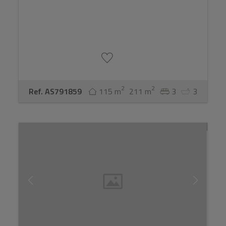
2
2
Ref. AS791859
115 m
211 m
3
3