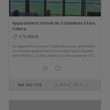
fonction de la distance souhaitée par rapport à la mer,
du type de bien préféré et de l'usage que vous
envisagez d'en faire. Les acheteurs en bord de mer
privilégient généralement une terrasse, la luminosité
Appartement rénové de 3 chambres à Faro,
naturelle, la vue sur la mer, l'état du bâtiment, le
Cullera.
parking et la proximité de la plage.
275.000 €
N'hésitez pas à nous contacter pour connaître le
secteur de la plage qui correspond le mieux à votre
Un logement sur mesure à CulleraNous vous présentons
un charmant appartement rénové situé dans le quartier
style de vie.
prisé d'El Faro, à Cullera, Valence. Ce bel espace de 107 ...
2
Ref. VLC1732
107 m
3
1