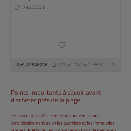
795.000 €
2
2
Ref. AS646226
220 m
742 m
6
3
Points importants à savoir avant
d'acheter près de la plage
Les prix et les coûts d'entretien peuvent varier
considérablement selon les quartiers et les immeubles
proches du littoral. Les propriétés en front de mer ou en