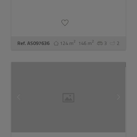
2
2
Ref. AS097636
124 m
146 m
3
2