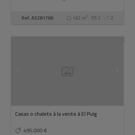
2
Ref. AS281766
162 m
2
2
Casas o chalets à la vente à El Puig
495.000 €