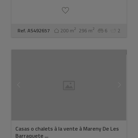
2
2
Ref. AS492657
200 m
296 m
6
2
Casas o chalets à la vente à Mareny De Les
Barraquete ...