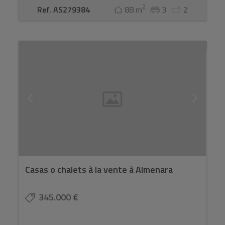
2
Ref. AS279384
88 m
3
2
Casas o chalets à la vente à Almenara
345.000 €