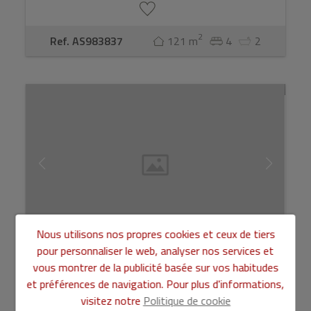
2
Ref. AS983837
121 m
4
2
Nous utilisons nos propres cookies et ceux de tiers
pour personnaliser le web, analyser nos services et
Appartement à vendre de 2 chambres à
vous montrer de la publicité basée sur vos habitudes
Monteolivete, Va ...
et préférences de navigation. Pour plus d'informations,
310.000 €
visitez notre
Politique de cookie