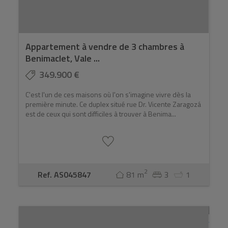
Appartement à vendre de 3 chambres à
Benimaclet, Vale ...
349.900 €
C'est l'un de ces maisons où l'on s'imagine vivre dès la
première minute. Ce duplex situé rue Dr. Vicente Zaragozá
est de ceux qui sont difficiles à trouver à Benima...
2
Ref. AS045847
81 m
3
1