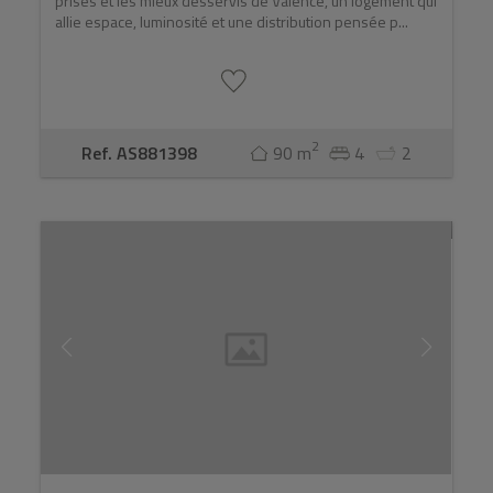
prisés et les mieux desservis de Valence, un logement qui
allie espace, luminosité et une distribution pensée p...
2
Ref. AS881398
90 m
4
2