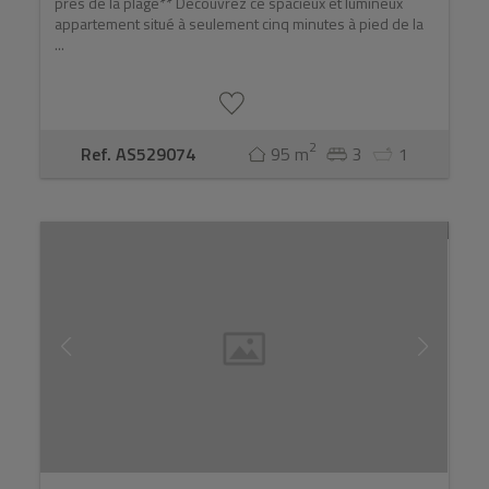
près de la plage** Découvrez ce spacieux et lumineux
appartement situé à seulement cinq minutes à pied de la
...
2
Ref. AS529074
95 m
3
1