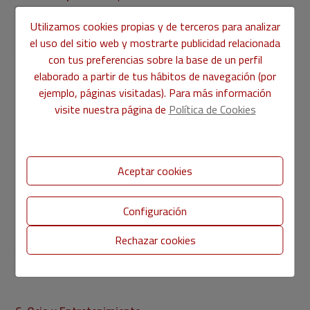
pública, gratuita o de bajo coste para los residentes. Una
Utilizamos cookies propias y de terceros para analizar
parte de los impuestos se destina a la atención sanitaria,
el uso del sitio web y mostrarte publicidad relacionada
por lo que normalmente no hay ningún gasto mensual
con tus preferencias sobre la base de un perfil
aparte.
elaborado a partir de tus hábitos de navegación (por
• Atención sanitaria privada:
para quienes prefieren la
ejemplo, páginas visitadas). Para más información
atención sanitaria privada, las primas del seguro pueden
visite nuestra página de
Política de Cookies
oscilar entre 150 y 250 € al mes.
5. Educación
Aceptar cookies
• Escuelas públicas:
la educación en las escuelas públicas
Configuración
es gratuita para los residentes.
• Escuelas privadas:
para quienes optan por la educación
Rechazar cookies
privada, las tarifas pueden oscilar entre 600 y 1.000 € al
mes, dependiendo de la escuela y la ubicación.