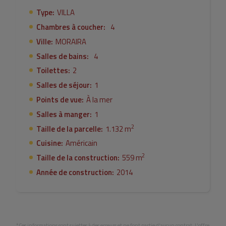
zone de vie mènent à une piscine intérieure, un espace de
Type:
VILLA
détente, cellier et salle des machines.Tous les niveaux
Chambres à coucher:
4
sont accessibles à la fois interne et externe.D'autres
extras comprennent: sols en marbre, canalisé chaud et
Ville:
MORAIRA
froid climatisation, fenêtres en bois double vitrage avec
Salles de bains:
4
stores électriques, allée, deux garages, barbecue,
Toilettes:
2
piscines intérieure et extérieure et Buanderie.
Salles de séjour:
1
Points de vue:
À la mer
Salles à manger:
1
2
Taille de la parcelle:
1.132 m
Cuisine:
Américain
2
Taille de la construction:
559 m
Année de construction:
2014
*Ces informations sont sujettes à des erreurs et ne font partie d'aucun contrat. L'offre