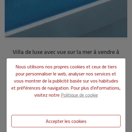
Villa de luxe avec vue sur la mer à vendre à
Moraira, San Jaime
Nous utilisons nos propres cookies et ceux de tiers
ALCBY7382
Ref.
pour personnaliser le web, analyser nos services et
vous montrer de la publicité basée sur vos habitudes
2.190.000 €
et préférences de navigation. Pour plus d'informations,
visitez notre
Politique de cookie
559 m2
1.132 m2
4
4
VILLA
à
MORAIRA
Accepter les cookies
nouvelle construction de luxe à vendre à Moraira. Cette