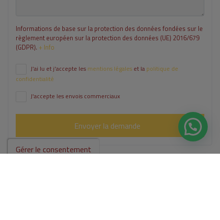
Informations de base sur la protection des données fondées sur le
règlement européen sur la protection des données (UE) 2016/679
(GDPR).
+ Info
J'ai lu et j'accepte les
mentions légales
et la
politique de
confidentialité
J'accepte les envois commerciaux
Envoyer la demande
Gérer le consentement
Contactez-nous par
WhatsApp