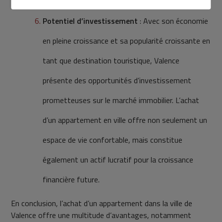
nombreuses attractions.
Potentiel d’investissement
: Avec son économie
en pleine croissance et sa popularité croissante en
tant que destination touristique, Valence
présente des opportunités d’investissement
prometteuses sur le marché immobilier. L’achat
d’un appartement en ville offre non seulement un
espace de vie confortable, mais constitue
également un actif lucratif pour la croissance
financière future.
En conclusion, l’achat d’un appartement dans la ville de
Valence offre une multitude d’avantages, notamment