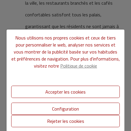
la ville, les restaurants branchés et les cafés
confortables satisfont tous les palais,
garantissant que les résidents ne sont jamais à
Nous utilisons nos propres cookies et ceux de tiers
court d’options délicieuses à déguster.
pour personnaliser le web, analyser nos services et
Excellente connectivité
: L’emplacement
vous montrer de la publicité basée sur vos habitudes
et préférences de navigation. Pour plus d'informations,
stratégique de Valence et son infrastructure de
visitez notre
Politique de cookie
transport moderne permettent de se déplacer
facilement dans la ville et au-delà. Que ce soit en
Accepter les cookies
bus, en métro, à vélo ou à pied, se déplacer à
Valence est pratique et sans tracas, ce qui permet
Configuration
aux résidents d’explorer facilement ses
Rejeter les cookies